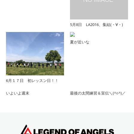
5月8日 LA2016、集結(・∀・)
夏が近いな
6月１７日 初レッスン日！！
いよいよ週末
最後の太間練習＆宣伝＼(^○^)／