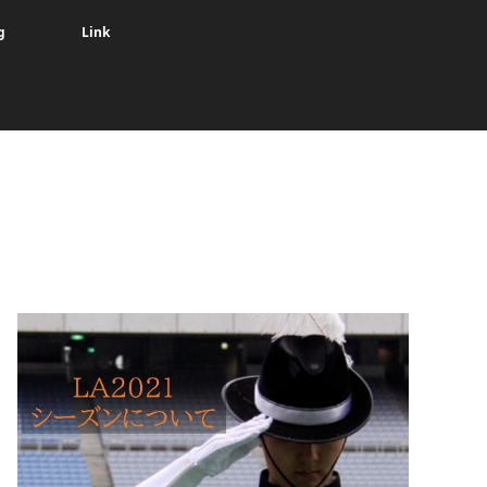
g
Link