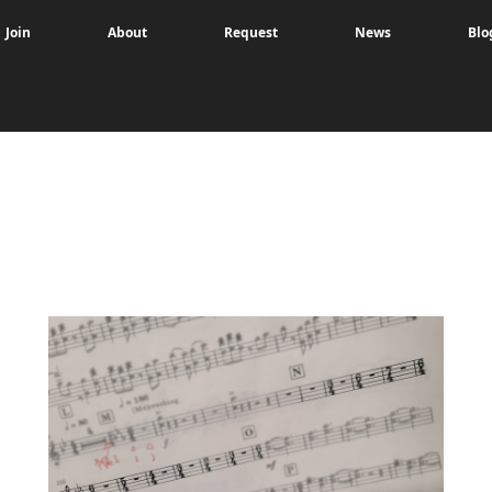
Join
About
Request
News
Blo