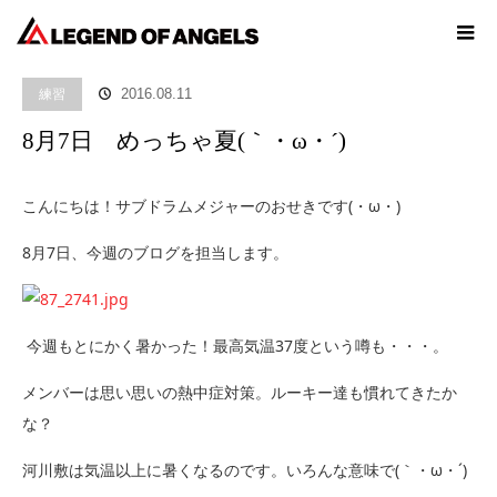
ホーム
ブログ
練習
8月7日 めっちゃ夏(｀・ω・´)
練習
2016.08.11
8月7日 めっちゃ夏(｀・ω・´)
こんにちは！サブドラムメジャーのおせきです(・ω・)
8月7日、今週のブログを担当します。
今週もとにかく暑かった！最高気温37度という噂も・・・。
メンバーは思い思いの熱中症対策。ルーキー達も慣れてきたか
な？
河川敷は気温以上に暑くなるのです。いろんな意味で(｀・ω・´)