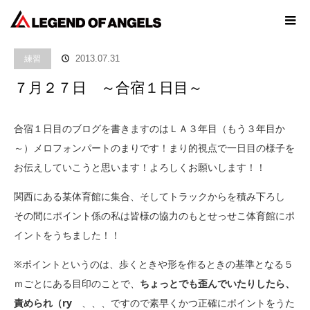
ホーム
ブログ
練習
７月２７日 ～合宿１日目～
練習
2013.07.31
７月２７日 ～合宿１日目～
合宿１日目のブログを書きますのはＬＡ３年目（もう３年目か
～）メロフォンパートのまりです！まり的視点で一日目の様子を
お伝えしていこうと思います！よろしくお願いします！！
関西にある某体育館に集合、そしてトラックからを積み下ろし
その間にポイント係の私は皆様の協力のもとせっせこ体育館にポ
イントをうちました！！
※ポイントというのは、歩くときや形を作るときの基準となる５
ｍごとにある目印のことで、
ちょっとでも歪んでいたりしたら、
責められ（ry
、、、ですので素早くかつ正確にポイントをうた