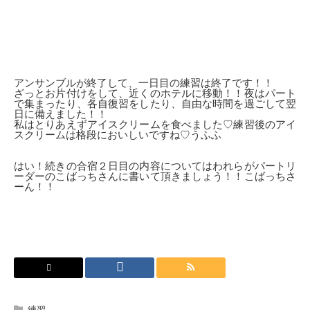
アンサンブルが終了して、一日目の練習は終了です！！
ざっとお片付けをして、近くのホテルに移動！！夜はパート
で集まったり、各自復習をしたり、自由な時間を過ごして翌
日に備えました！！
私はとりあえずアイスクリームを食べました♡練習後のアイ
スクリームは格段においしいですね♡うふふ
はい！続きの合宿２日目の内容についてはわれらがパートリ
ーダーのこばっちさんに書いて頂きましょう！！こばっちさ
ーん！！
練習