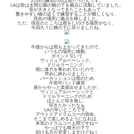
22日の練習の日は雨だったんです。
LAは前は太間公園の橋の下を拠点に活動していました。
音が大きくなってきたこともあって、
響きやすい橋の近くで練習することが難しくなり、
現在の場所に拠点を移しました。
ただ、現在のところは雨をしのげる場所がなく、
今回久々に橋の下に戻りましたね。
午後からは雨も上がってきたので、
いつもの場所に移動。
ポイント引いて
ヴィジュアルベーシック。
ドリルラーニング。
雨に体力を奪われていたので、
早めに終わりました。
パーカッションは雨のため
午前中パッド練習
昼からやっと楽器出せましたが、
ヴィジュアルベーシックと
ドリルラーニングのため
ほとんど叩き無し。
叩きたかったなぁ
LAの辛いところです。
アウトドアドラムコーの宿命。
そこまで楽しめるようになれば、
本気のドラムコー人間ですねー
やっぱでも晴天の下で
叩ける方が充実しますけどね！