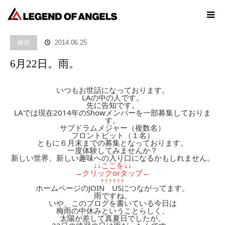
ホーム
ブログ
練習
6月22日。雨。
練習
2014.06.25
6月22日。雨。
いつもお世話になっております。
LAの中の人です。
先に告知です。
LAでは現在2014年のShowメンバーを一部募集しておりま
す。
サブドラムメジャー（複数名）
フロントピット（１名）
ともに６月末までの募集となっております。
一度体験してみませんか？
新しい世界、新しい趣味への入り口になるかもしれません。
↓↓ここを↓↓
→クリックorタップ←
↑↑↑↑↑↑
ホームページのJOIN USにつながってます。
雨ですね。
いや、このブログを書いている今日は
梅雨の中休みということらしく、
太陽が差して真夏日でしたが。