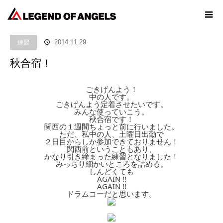
ホーム
ブログ
練習
秋合宿！
練習
2014.11.29
秋合宿！
ごきげんよう！
中の人です。
ごきげんよう定着させたいです。
みんな使っていこう。
秋合宿です！
関西の１週間ちょっと前に行いました。
ただ、私中の人、土曜日出勤で
２日目からしか参加できておりません！
関西前ということもあり、
かなり引き締まった練習となりました！
みっちり細かいところを詰める。
しんどくても
AGAIN !!
AGAIN !!
ドラムコーだと思います。