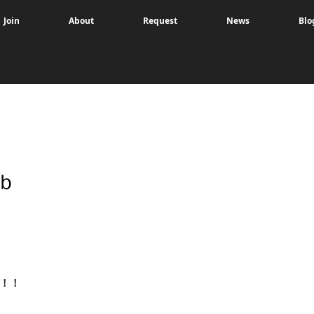
Join
About
Request
News
Blo
ｂ
！！