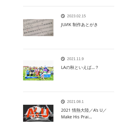
2023.02.15
JUИK 制作あとがき
2021.11.9
LAの秋といえば…？
2021.08.1
2021 情熱大陸／A’s U／
Make His Prai…