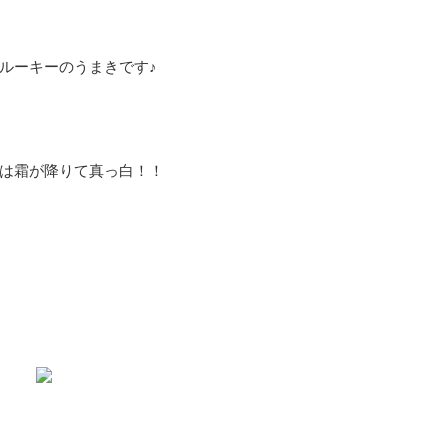
ーキーのうまきです♪
霜が降りて真っ白！！