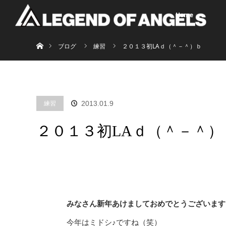
Home
ホーム
ブログ
練習
２０１３初LAｄ（＾－＾）ｂ
練習
2013.01.9
２０１３初LAｄ（＾－＾）
みなさん新年あけましておめでとうございます
今年はミドシ♪ですね（笑）