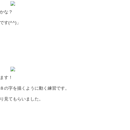
かな？
(^^)」
ります！
の字を描くように動く練習です。
見てもらいました。