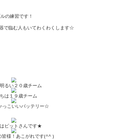
ルの練習です！
楽器で臨む人もいてわくわくします☆
明るい２０歳チーム
ちは１９歳チーム
かっこいいバッテリー☆
はピットさんです★
皆様！あこがれです(^^ )