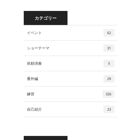
カテゴリー
イベント
62
ショーテーマ
31
依頼演奏
5
番外編
29
練習
326
自己紹介
23