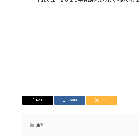
Post
Share
RSS
練習