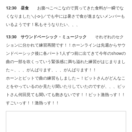
12:30 昼食
お腹ぺこぺこなので買ってきた食料が一瞬でな
くなりました＼(-o-)／でも中には暑さで食が進まないメンバーも
いるようです！私もそうなりたい、、、
13:30 サウンドベーシック・ミュージック
それぞれのセク
ションに分かれて練習再開です！！ホーンラインは先週からサウ
ンドベーシック後に各パート1人ずつ前に出てきて今年のshowの
曲の一部を吹くっていう緊張感に満ち溢れた練習がはじまりまし
た～、、、がんばります、、、がんばります！！
ホーンとピットで曲の練習もしました～！ピットさんがどんなこ
とをやっているのか見たり聞いたりしていたのですが、、、ピッ
トさん何回見ても聞いても飽きないです！！ピット激熱っす！！
すごいっす！！激熱っす！！