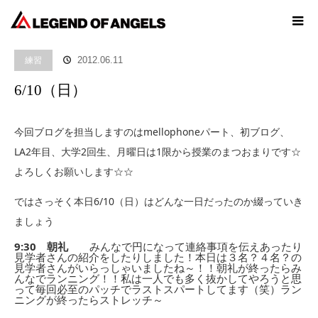
ホーム
ブログ
練習
6/10（日）
練習
2012.06.11
6/10（日）
今回ブログを担当しますのはmellophoneパート、初ブログ、
LA2年目、大学2回生、月曜日は1限から授業のまつおまりです☆
よろしくお願いします☆☆
ではさっそく本日6/10（日）はどんな一日だったのか綴っていき
ましょう
9:30 朝礼
みんなで円になって連絡事項を伝えあったり
見学者さんの紹介をしたりしました！本日は３名？４名？の
見学者さんがいらっしゃいましたね～！！朝礼が終ったらみ
んなでランニング！！私は一人でも多く抜かしてやろうと思
って毎回必至のパッチでラストスパートしてます（笑）ラン
ニングが終ったらストレッチ～