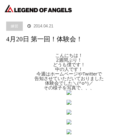
ホーム
ブログ
練習
4月20日 第一回！体験会！
練習
2014.04.21
4月20日 第一回！体験会！
こんにちは！
2週間ぶり！
どうも僕です！
中の人です！
今週はホームページやTwitterで
告知させていただいておりました
体験会でした＼(^o^)／
その様子を写真で、、、