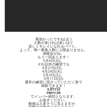
風強かったですね(´Д` )
人数が多ければ多いほど
楽しくキレイになれるパート。
よって、唯一募集人数に上限ありません。
体験会がね、
もう一回あります！
5月4日(日)。
それ以外の練習でも
4月27日(日)、
4月29日(火)、
5月3日(土)、
5月11日(日)
通常の練習に混ざっていただく形で
体験できます！
5月17日
PM11:59
でメンバー締切となります。
お急ぎください。
動画は人多そうに見えますが、