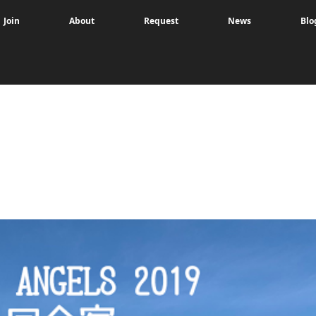
Join
About
Request
News
Blo