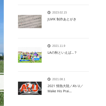
2023.02.15
JUИK 制作あとがき
2021.11.9
LAの秋といえば…？
2021.08.1
2021 情熱大陸／A’s U／
Make His Prai…