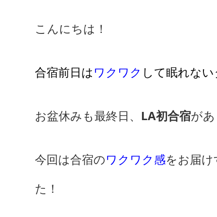
こんにちは！
合宿前日は
ワクワク
して眠れない
お盆休みも最終日、
LA初合宿
があ
今回は合宿の
ワクワク感
をお届け
た！