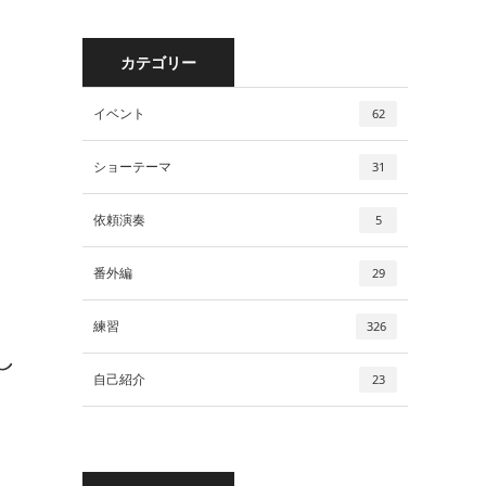
カテゴリー
イベント
62
ショーテーマ
31
依頼演奏
5
番外編
29
練習
326
し
自己紹介
23