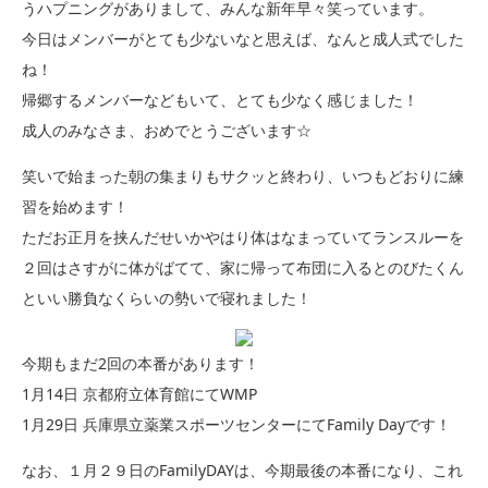
うハプニングがありまして、みんな新年早々笑っています。
今日はメンバーがとても少ないなと思えば、なんと成人式でした
ね！
帰郷するメンバーなどもいて、とても少なく感じました！
成人のみなさま、おめでとうございます☆
笑いで始まった朝の集まりもサクッと終わり、いつもどおりに練
習を始めます！
ただお正月を挟んだせいかやはり体はなまっていてランスルーを
２回はさすがに体がばてて、家に帰って布団に入るとのびたくん
といい勝負なくらいの勢いで寝れました！
今期もまだ2回の本番があります！
1月14日 京都府立体育館にてWMP
1月29日 兵庫県立薬業スポーツセンターにてFamily Dayです！
なお、１月２９日のFamilyDAYは、今期最後の本番になり、これ