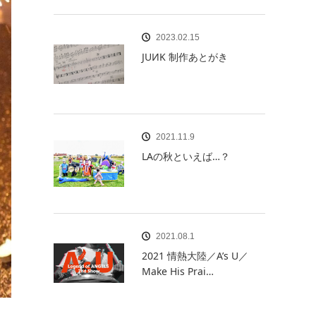
2023.02.15
JUИK 制作あとがき
2021.11.9
LAの秋といえば…？
2021.08.1
2021 情熱大陸／A’s U／
Make His Prai…