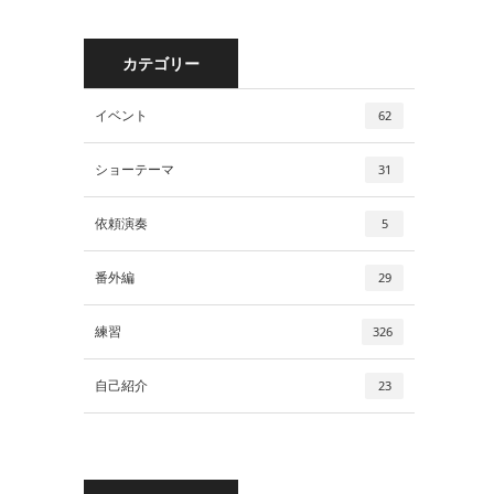
カテゴリー
イベント
62
ショーテーマ
31
依頼演奏
5
番外編
29
練習
326
自己紹介
23