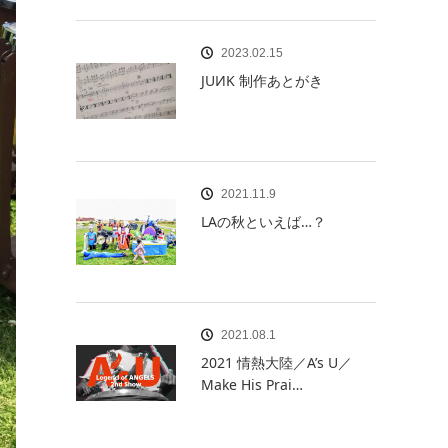
2023.02.15
JUИK 制作あとがき
2021.11.9
LAの秋といえば…？
2021.08.1
2021 情熱大陸／A’s U／
Make His Prai…