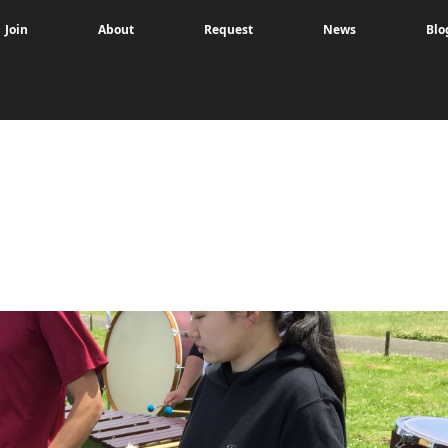
Join
About
Request
News
Blo