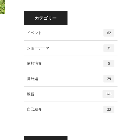
カテゴリー
イベント
62
ショーテーマ
31
依頼演奏
5
番外編
29
練習
326
自己紹介
23