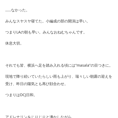
……
なかった。
みんなスヤスヤ寝てた。小編成の部の開演は早い。
つまり
LA
の朝も早い。みんなおねむちゃんです。
休息大切。
それでも皆、横浜へ足を踏み入れる頃には
“masala”
の目つきに。
現地で降り続いていたらしい雨も上がり、瑞々しい朝露の迎えを
受け、昨日の陽気とも再び顔合わせ。
つまりはDCJ日和。
アドレナリンをじりじりと沸かしながら