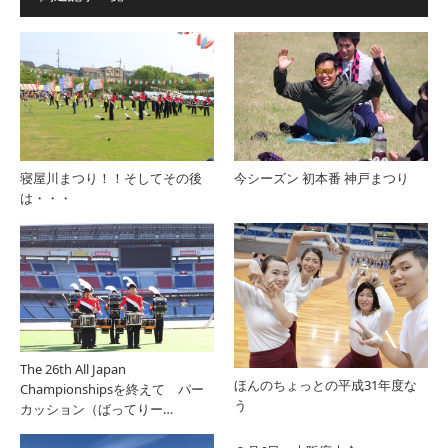
寝屋川まつり！！そしてその後
今シーズン 初本番 神戸まつり
は・・・
The 26th All Japan
ほんのちょっとの平成31年度な
Championshipsを終えて パー
う
カッション（ばってりー…