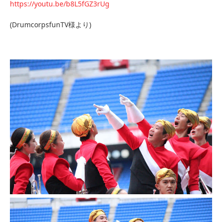
https://youtu.be/b8L5fGZ3rUg
(DrumcorpsfunTV様より)