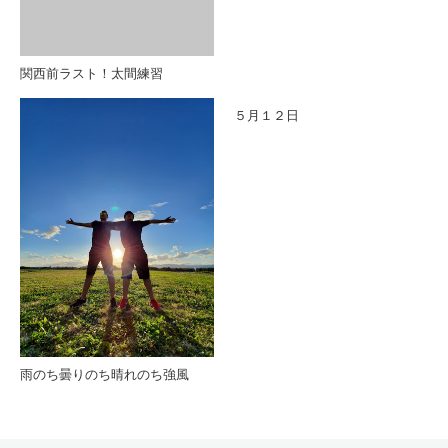
関西前ラスト！太間練習
５月１２日
雨のち曇りのち晴れのち強風