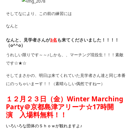
そしてなにより、この前の練習には
なんと
なんと、見学者さんが
3名
も来てくださいました！！！！
（o^^o）
うれしい限りです～～♪しかも、、マーチング現役生！！！素敵
です☆★☆
そしてまさかの、明日は来てくれていた見学者さん達と同じ本番
にのっちゃいまーす！！（素晴らしい偶然ですねー）
１２月２３日（金）Winter Marching
Party＠京都島津アリーナ☆17時開
演 入場料無料！！
いろいろな団体のＳｈｏｗが観れますよ♪