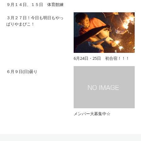
９月１４日、１５日 体育館練
３月２７日！今日も明日もやっ
ぱりやまびこ！
6月24日・25日 初合宿！！！
６月９日(日)曇り
メンバー大募集中☆