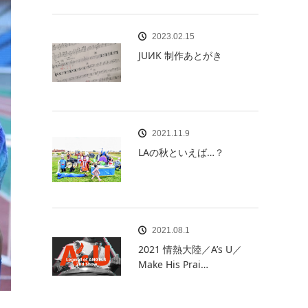
2023.02.15
JUИK 制作あとがき
2021.11.9
LAの秋といえば…？
2021.08.1
2021 情熱大陸／A’s U／
Make His Prai…