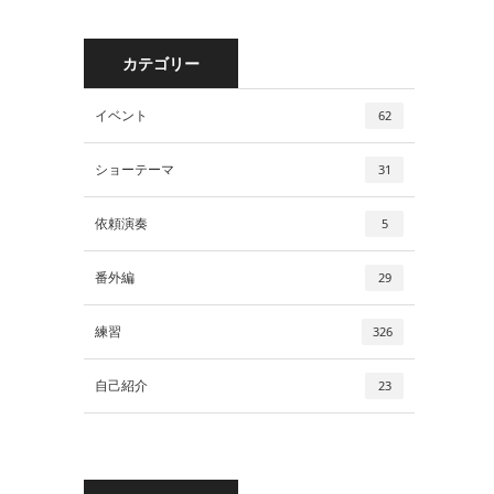
カテゴリー
イベント
62
ショーテーマ
31
依頼演奏
5
番外編
29
練習
326
自己紹介
23