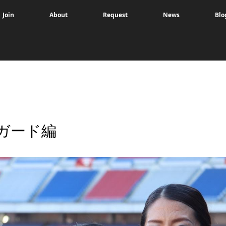
Join
About
Request
News
Blo
ガード編