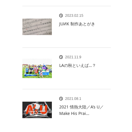
2023.02.15
JUИK 制作あとがき
2021.11.9
LAの秋といえば…？
2021.08.1
2021 情熱大陸／A’s U／
Make His Prai…