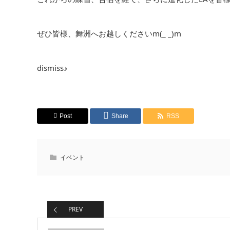
ぜひ皆様、舞洲へお越しくださいm(_ _)m
dismiss♪
Post
Share
RSS
イベント
PREV