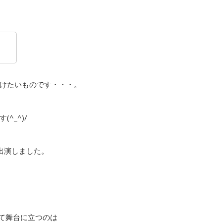
けたいものです・・・。
^_^)/
に出演しました。
して舞台に立つのは