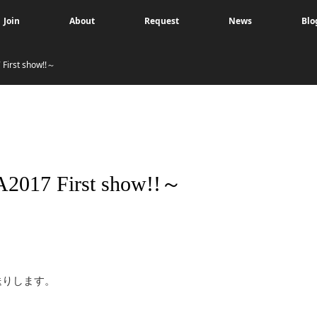
Join
About
Request
News
Blo
st show!!～
 First show!!～
送りします。