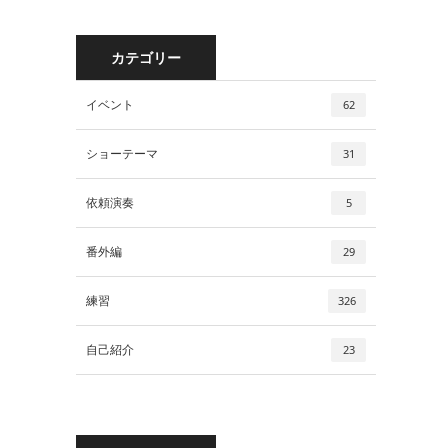
カテゴリー
イベント
62
ショーテーマ
31
依頼演奏
5
番外編
29
練習
326
自己紹介
23