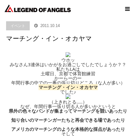
ホーム
ブログ
イベント
マーチング・イン・オカヤマ
イベント
2011.10.14
マーチング・イン・オカヤマ
ウホッ
みなさん3連休はいかがをお過ごしでしたでしょうか？？
私たちLAは
土曜日、京都で体育館練習
かーらーのー
年間行事の中での一番の張り切りどころ（な人が多い）
マーチング・イン・オカヤマ
でした♪
（上きれとる…..）
なぜ、年間行事一張り切る人が多いかというと
県外の色々なバンドが集まってマーチングを競いあったり
知り合いのマーチンガーたちと再会できる場であったり
アメリカのマーチングのような本格的な採点があったり
そして