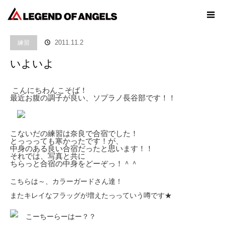
ホーム
ブログ
練習
いよいよ
練習
2011.11.2
いよいよ
こんにちわんこそば！
最近お腹の調子が良い、ソプラノ長谷部です！！
こないだの練習は奈良で合宿でした！
とっっっても寒かったです！が、
中身のある良い合宿だったと思います！！
それでは、写真と共に
ちらっと合宿の中身をどーぞっ！＾＾
こちらは～、カラーガードさん達！
またキレイなフラッグが増えたっっていう噂です★
こーちーらーはー？？