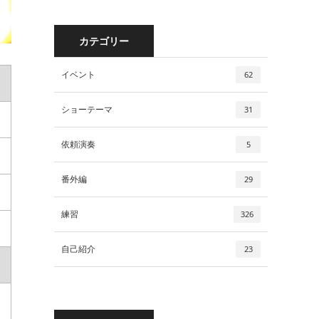
カテゴリー
イベント
62
ショーテーマ
31
依頼演奏
5
番外編
29
練習
326
自己紹介
23