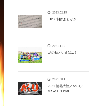
2023.02.15
JUИK 制作あとがき
2021.11.9
LAの秋といえば…？
2021.08.1
2021 情熱大陸／A’s U／
Make His Prai…